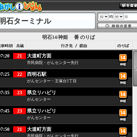
明石ターミナル
明石14/神姫
番 のりば
07:20
21
大道町方面
市民病院・がんセンター先行
07:25
22
西明石駅
がんセンター・王塚台5丁目
07:35
23
県立リハビリ
がんセンター
07:45
23
県立リハビリ
がんセンター
07:50
21
大道町方面
市民病院・がんセンター先行