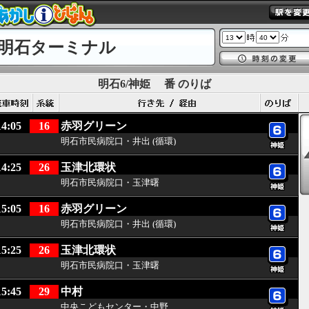
明石ターミナル
明石6/神姫
番 のりば
14:05
16
赤羽グリーン
明石市民病院口・井出 (循環)
14:25
26
玉津北環状
明石市民病院口・玉津曙
15:05
16
赤羽グリーン
明石市民病院口・井出 (循環)
15:25
26
玉津北環状
明石市民病院口・玉津曙
15:45
29
中村
中央こどもセンター・中野