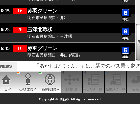
16:15
16
赤羽グリーン
明石市民病院口・井出
16:25
26
玉津北環状
明石市民病院口・玉津曙
16:45
16
赤羽グリーン
明石市民病院口・井出 (循環)
「あかしiびじょん。」は、駅でのバス乗り継ぎ